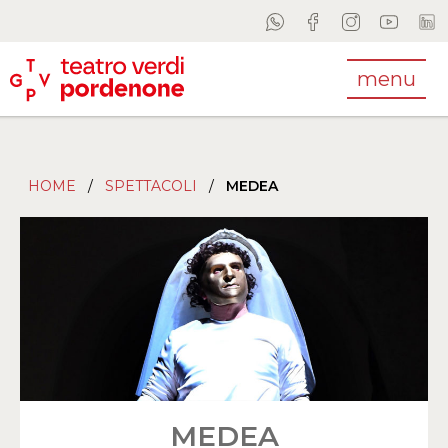
menu
HOME
/
SPETTACOLI
/
MEDEA
MEDEA