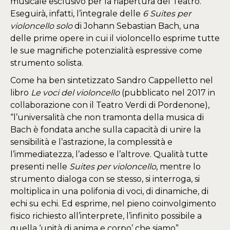
musicale esclusivo per la riapertura del Teatro.
Eseguirà, infatti, l’integrale delle
6
Suites per
violoncello solo
di Johann Sebastian Bach, una
delle prime opere in cui il violoncello esprime tutte
le sue magnifiche potenzialità espressive come
strumento solista.
Come ha ben sintetizzato Sandro Cappelletto nel
libro
Le voci del violoncello
(pubblicato nel 2017 in
collaborazione con il Teatro Verdi di Pordenone),
“l’universalità che non tramonta della musica di
Bach è fondata anche sulla capacità di unire la
sensibilità e l’astrazione, la complessità e
l’immediatezza, l’adesso e l’altrove. Qualità tutte
presenti nelle
Suites per violoncello
, mentre lo
strumento dialoga con se stesso, si interroga, si
moltiplica in una polifonia di voci, di dinamiche, di
echi su echi. Ed esprime, nel pieno coinvolgimento
fisico richiesto all’interprete, l’infinito possibile a
quella ‘unità di anima e corpo’ che siamo”.