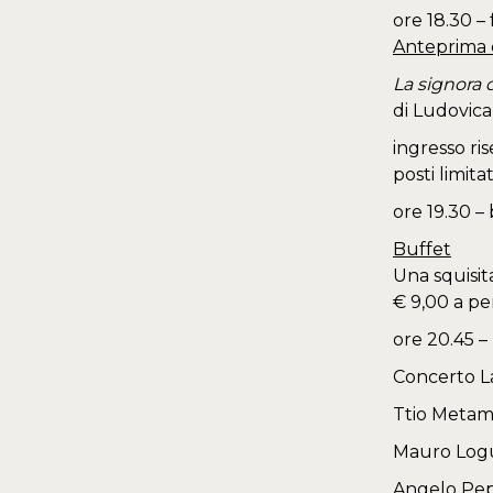
ore 18.30 –
Anteprima d
La signora 
di Ludovica
ingresso ri
posti limit
ore 19.30 –
Buffet
Una squisit
€ 9,00 a p
ore 20.45 –
Concerto La
Ttio Metam
Mauro Logu
Angelo Pepi