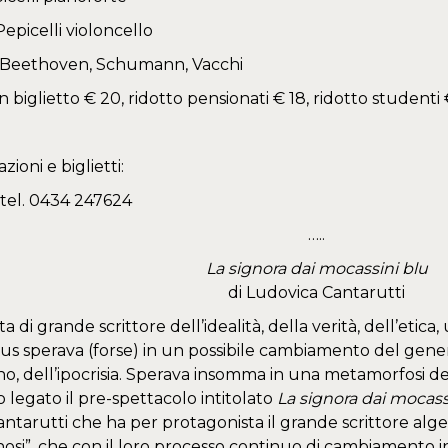
epicelli violoncello
 Beethoven, Schumann, Vacchi
 biglietto € 20, ridotto pensionati € 18, ridotto studenti 
ioni e biglietti:
a tel. 0434 247624
…..
La signora dai mocassini blu
di Ludovica Cantarutti
ta di grande scrittore dell’idealità, della verità, dell’eti
us sperava (forse) in un possibile cambiamento del gen
 dell’ipocrisia. Sperava insomma in una metamorfosi del
 legato il pre-spettacolo intitolato
La signora dai mocass
ntarutti che ha per protagonista il grande scrittore alger
i”, che con il loro processo continuo di cambiamento i