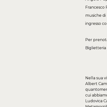
Francesco P
musiche di
ingresso con
Per prenotaz
Biglietteri
Nella sua vi
Albert Cam
quantomeno,
cui abbiamo
Ludovica Ca
Metamorphos