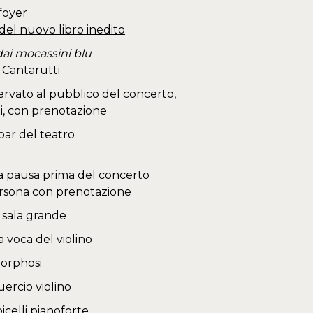
 foyer
el nuovo libro inedito
dai mocassini blu
 Cantarutti
servato al pubblico del concerto,
ati, con prenotazione
 bar del teatro
a pausa prima del concerto
ersona con prenotazione
 sala grande
 voca del violino
orphosi
ercio violino
celli pianoforte