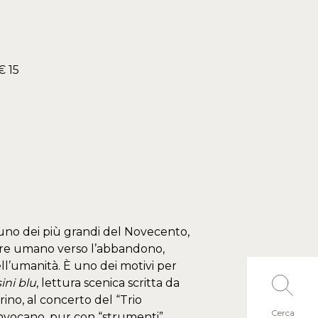
€ 15
ca, uno dei più grandi del Novecento,
ere umano verso l’abbandono,
l’umanità. È uno dei motivi per
ini blu
, lettura scenica scritta da
ino, al concerto del “Trio
Cerca
nvocano, pur con “strumenti”