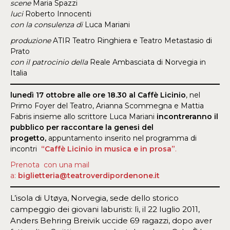
scene
Maria Spazzi
luci
Roberto Innocenti
con la consulenza di
Luca Mariani
produzione
ATIR Teatro Ringhiera e Teatro Metastasio di
Prato
con il patrocinio della
Reale Ambasciata di Norvegia in
Italia
lunedì 17 ottobre alle ore 18.30 al Caffè Licinio
, nel
Primo Foyer del Teatro, Arianna Scommegna e Mattia
Fabris insieme allo scrittore Luca Mariani
incontreranno il
pubblico per raccontare la genesi del
progetto,
appuntamento inserito nel programma di
incontri
“Caffè Licinio in musica e in prosa”
.
Prenota con una mail
a:
biglietteria@teatroverdipordenone.it
L’isola di Utøya, Norvegia, sede dello storico
campeggio dei giovani laburisti: lì, il 22 luglio 2011,
Anders Behring Breivik uccide 69 ragazzi, dopo aver