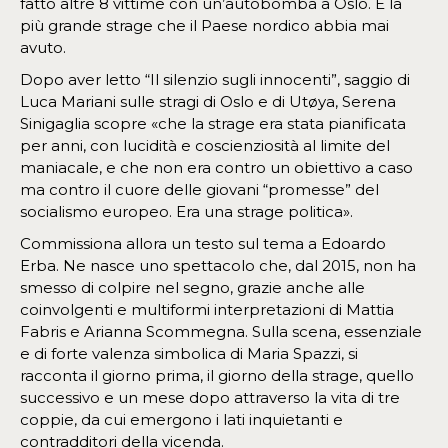
fatto altre 8 vittime con un’autobomba a Oslo. È la
più grande strage che il Paese nordico abbia mai
avuto.
Dopo aver letto “Il silenzio sugli innocenti”, saggio di
Luca Mariani sulle stragi di Oslo e di Utøya, Serena
Sinigaglia scopre «che la strage era stata pianificata
per anni, con lucidità e coscienziosità al limite del
maniacale, e che non era contro un obiettivo a caso
ma contro il cuore delle giovani “promesse” del
socialismo europeo. Era una strage politica».
Commissiona allora un testo sul tema a Edoardo
Erba. Ne nasce uno spettacolo che, dal 2015, non ha
smesso di colpire nel segno, grazie anche alle
coinvolgenti e multiformi interpretazioni di Mattia
Fabris e Arianna Scommegna. Sulla scena, essenziale
e di forte valenza simbolica di Maria Spazzi, si
racconta il giorno prima, il giorno della strage, quello
successivo e un mese dopo attraverso la vita di tre
coppie, da cui emergono i lati inquietanti e
contradditori della vicenda.