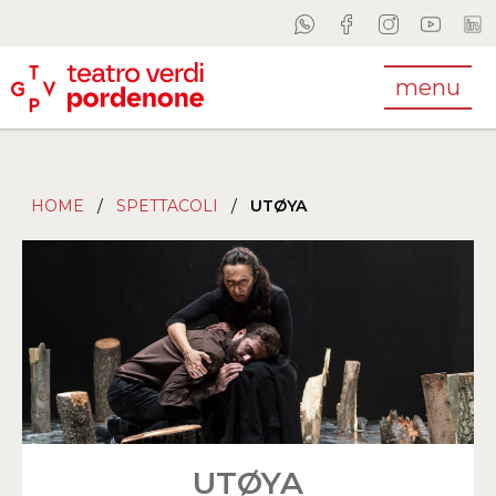
menu
HOME
/
SPETTACOLI
/
UTØYA
UTØYA