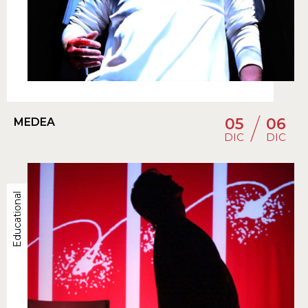
/
05
06
MEDEA
DIC
DIC
Educational