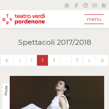
menu
Spettacoli 2017/2018
1
2
3
…
7
Prosa