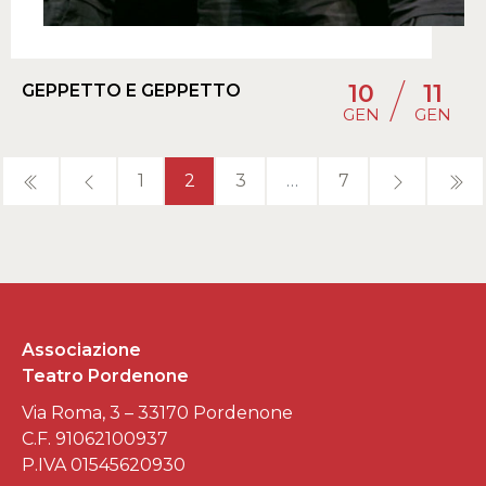
/
10
11
GEPPETTO E GEPPETTO
GEN
GEN
1
2
3
…
7
Associazione
Teatro Pordenone
Via Roma, 3 – 33170 Pordenone
C.F. 91062100937
P.IVA 01545620930