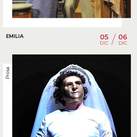
/
05
06
EMILIA
DIC
DIC
Prosa