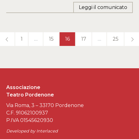
Leggi il comunicato
1
…
15
16
17
…
25
Associazione
Teatro Pordenone
Via Roma, 3 – 33170 Pordenone
C.F. 91062100937
P.IVA 01545620930
Developed by
Interlaced