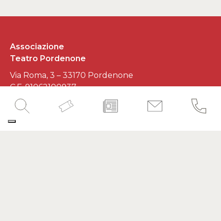
Associazione
Teatro Pordenone
Via Roma, 3 – 33170 Pordenone
C.F. 91062100937
P.IVA 01545620930
Developed by
Interlaced
SEGUICI SUI SOCIAL