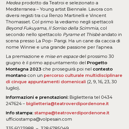
Medea
prodotto da Teatroi e selezionato a
Mediterranea – Young artist Biennale. Lavora con
diversi registi tra cui Renzo Martinelli e Vincent
Thomasset. Col primo la vediamo negli spettacoli
Beyond Fukuyama
,
Il Sorriso della Scimmia
, col
secondo nello spettacolo
Pyrame et Thisbè
andato in
scena presso La Pop- Parigi. Ha un cane da caccia di
nome Winnie e una grande passione per l’apnea.
La premiazione e
mise en espace
del prossimo 30
giugno è il primo appuntamento del
Progetto
Montagna 2023
che proseguirà poi nel
contesto
montano
con un
percorso culturale multidisciplinare
di
cinque appuntamenti domenicali
(2, 9, 16, 23, 30
luglio)
.
Informazioni e prenotazioni:
Biglietteria tel 0434
247624 –
biglietteria@teatroverdipordenone.it
Info stampa:
stampa@teatroverdipordenone.it
ufficiostampa@volpesain.com
335.6023988 – 328.6785049