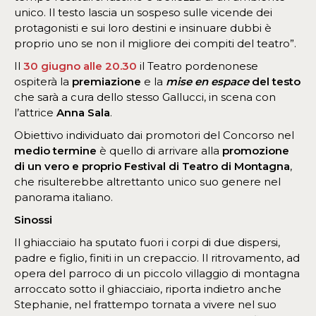
unico. Il testo lascia un sospeso sulle vicende dei
protagonisti e sui loro destini e insinuare dubbi è
proprio uno se non il migliore dei compiti del teatro”.
Il
30 giugno alle 20.30
il Teatro pordenonese
ospiterà la
premiazione
e la
mise en espace
del testo
che sarà a cura dello stesso Gallucci, in scena con
l’attrice
Anna Sala
.
Obiettivo individuato dai promotori del Concorso nel
medio termine
è quello di arrivare alla
promozione
di un vero e proprio Festival di Teatro di Montagna
,
che risulterebbe altrettanto unico suo genere nel
panorama italiano.
Sinossi
Il ghiacciaio ha sputato fuori i corpi di due dispersi,
padre e figlio, finiti in un crepaccio. Il ritrovamento, ad
opera del parroco di un piccolo villaggio di montagna
arroccato sotto il ghiacciaio, riporta indietro anche
Stephanie, nel frattempo tornata a vivere nel suo