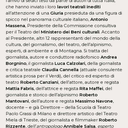
l’arrivo di sedici testi da parte di autori di tutta Italia,
che hanno inviato i loro
lavori teatrali inediti
all’attenzione di una
Giuria
presieduta da una figura di
spicco nel panorama culturale italiano,
Antonio
Massena
, Presidente della Commissione consultiva
per il Teatro del
Ministero dei Beni culturali
. Accanto
al Presidente, altri 12 rappresentanti del mondo della
cultura, del giornalismo, del teatro, dell’alpinismo,
esperti, di ambiente e di Montagna. Si tratta del
giornalista, autore e conduttore radiofonico
Andrea
Borgnino
, il giornalista
Luca Calzolari,
della giornalista
e critica teatrale
Claudia Cannella
(attuale consulente
artistica prosa per il Verdi), del critico ed esperto di
teatro
Roberto Canziani
, dell’attore, autore e regista
Mattia Fabris
, dell’attrice e regista
Rita Maffei
, del
giornalista e storico dell’alpinismo
Roberto
Mantovani
, dell’autore e regista
Massimo Navone
,
docente – e già Direttore – della Scuola di Teatro
Paolo Grassi di Milano e direttore artistico del Teatro
Miela di Trieste, del giornalista e filmmaker
Roberto
Rizzente
, dell’
antropologo
Annibale Salsa
, esperto