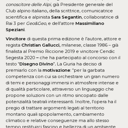
conoscitore delle Alpi,
già Presidente generale del
Club alpino italiano
,
della scrittrice, comunicatrice
scientifica e alpinista
Sara Segantin
, collaboratrice di
Rai 3 per
Geo&Geo
, e dell’attore
Massimiliano
Speziani
.
Vincitore
di questa prima edizione è l’autore, attore e
regista
Christian Gallucci,
milanese, classe 1986 – già
finalista al Premio Riccione 2019 e vincitore Cendic
Segesta 2020
–
che ha partecipato al concorso con il
testo “
Disegno Divino
”
.
La Giuria ha deciso di
premiarlo con la
motivazione
: “per la garbata
competenza con cui sa orchestrare un gran numero
di temi e personaggi immersi in atmosfere intense e
di qualità particolare, attraverso un linguaggio che
propone soluzioni con un ritmo sincopato dalle
potenzialità teatrali interessanti. Inoltre, l’opera ha il
pregio di trattare argomenti legati al territorio
montano quali spopolamento, cambiamento
climatico e relative conseguenze ma allo stesso
tempo restituirci fascino e bellezza di un ambiente