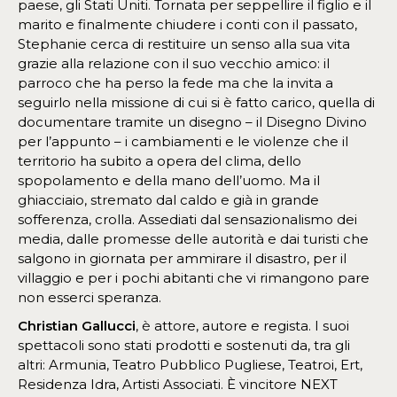
paese, gli Stati Uniti. Tornata per seppellire il figlio e il
marito e finalmente chiudere i conti con il passato,
Stephanie cerca di restituire un senso alla sua vita
grazie alla relazione con il suo vecchio amico: il
parroco che ha perso la fede ma che la invita a
seguirlo nella missione di cui si è fatto carico, quella di
documentare tramite un disegno – il Disegno Divino
per l’appunto – i cambiamenti e le violenze che il
territorio ha subito a opera del clima, dello
spopolamento e della mano dell’uomo. Ma il
ghiacciaio, stremato dal caldo e già in grande
sofferenza, crolla. Assediati dal sensazionalismo dei
media, dalle promesse delle autorità e dai turisti che
salgono in giornata per ammirare il disastro, per il
villaggio e per i pochi abitanti che vi rimangono pare
non esserci speranza.
Christian Gallucci
, è attore, autore e regista. I suoi
spettacoli sono stati prodotti e sostenuti da, tra gli
altri: Armunia, Teatro Pubblico Pugliese, Teatroi, Ert,
Residenza Idra, Artisti Associati. È vincitore NEXT