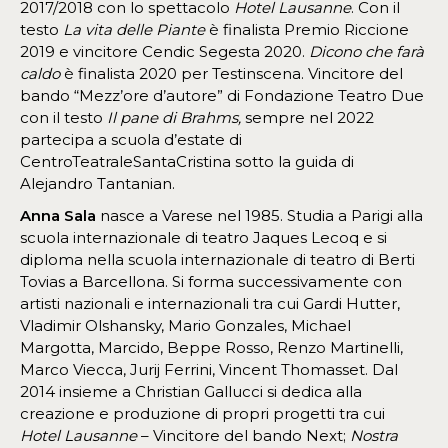
2017/2018 con lo spettacolo
Hotel Lausanne
. Con il
testo
La vita delle Piante
è finalista Premio Riccione
2019 e vincitore Cendic Segesta 2020.
Dicono che farà
caldo
è finalista 2020 per Testinscena. Vincitore del
bando “Mezz’ore d’autore” di Fondazione Teatro Due
con il testo
Il pane di Brahms,
sempre nel 2022
partecipa a scuola d’estate di
CentroTeatraleSantaCristina sotto la guida di
Alejandro Tantanian.
Anna Sala
nasce a Varese nel 1985. Studia a Parigi alla
scuola internazionale di teatro Jaques Lecoq e si
diploma nella scuola internazionale di teatro di Berti
Tovias a Barcellona. Si forma successivamente con
artisti nazionali e internazionali tra cui Gardi Hutter,
Vladimir Olshansky, Mario Gonzales, Michael
Margotta, Marcido, Beppe Rosso, Renzo Martinelli,
Marco Viecca, Jurij Ferrini, Vincent Thomasset. Dal
2014 insieme a Christian Gallucci si dedica alla
creazione e produzione di propri progetti tra cui
Hotel Lausanne
– Vincitore del bando Next;
Nostra