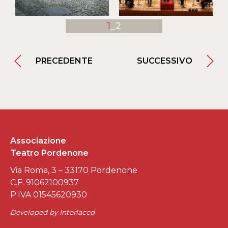
1
_2
PRECEDENTE
SUCCESSIVO
Associazione
Teatro Pordenone
Via Roma, 3 – 33170 Pordenone
C.F. 91062100937
P.IVA 01545620930
Developed by
Interlaced