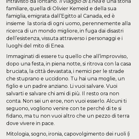
intravisto da lontano.
Il viaggio di Enea
è una storia
familiare, quella di Olivier Kemeid e della sua
famiglia, emigrata dall’Egitto al Canada, ed è
insieme la storia di ogni uomo, perennemente alla
ricerca di un mondo migliore, in fuga dai disastri
dell’esistenza, vissuta attraverso i personaggi e i
luoghi del mito di Enea.
Immaginati di essere tu quello che all’improvviso,
dopo una festa, in piena notte, si ritrova con la casa
bruciata, la città devastata, i nemici per le strade
che stuprano e uccidono. Tu hai una moglie, un
figlio e un padre anziano. Li vuoi salvare. Vuoi
salvarti e salvare chi ami di più. Il resto ora non
conta. Non sei un eroe, non vuoi esserlo. Alcuni ti
seguono, vogliono venire con te perché di te si
fidano, ma tu non vuoi altro che un pezzo di terra
dove vivere in pace.
Mitologia, sogno, ironia, capovolgimento dei ruoli (i