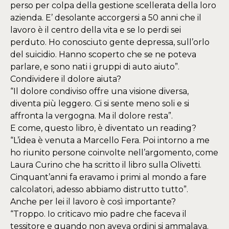
perso per colpa della gestione scellerata della loro
azienda. E’ desolante accorgersi a 50 anni che il
lavoro è il centro della vita e se lo perdi sei
perduto. Ho conosciuto gente depressa, sull’orlo
del suicidio. Hanno scoperto che se ne poteva
parlare, e sono nati i gruppi di auto aiuto”.
Condividere il dolore aiuta?
“Il dolore condiviso offre una visione diversa,
diventa più leggero. Ci si sente meno soli e si
affronta la vergogna. Ma il dolore resta”.
E come, questo libro, è diventato un reading?
“L’idea è venuta a Marcello Fera. Poi intorno a me
ho riunito persone coinvolte nell’argomento, come
Laura Curino che ha scritto il libro sulla Olivetti.
Cinquant’anni fa eravamo i primi al mondo a fare
calcolatori, adesso abbiamo distrutto tutto”.
Anche per lei il lavoro è così importante?
“Troppo. Io criticavo mio padre che faceva il
tessitore e quando non aveva ordini si ammalava.