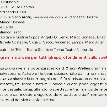
Cristina Viti
lo di
Elio De Capitani
rdinando Bruni
vivo di
Mario Arcari,
direzione del coro di
Francesca Breschi
Marco Bonadei
e Ceglia
franco Turco
Capitani e Cristina Crippa, Angelo Di Genio, Marco Bonadei, Enz
ichele Costabile,
Giulia Di Sacco
, Vincenzo Zampa, Mario Arcari
eatro dell’Elfo e Teatro Stabile di Torino-Teatro Nazionale
ogramma di sala per tutti gli approfondimenti sullo spe
lla prova
rivela la potenza scenica di
Orson Welles
drammatu
Shakespeare, Achab e Re Lear, ossessionato dal ritmo narrat
o De Capitani
e la compagnia dell’Elfo si misurano con un testo
nsensato, tra uomo e natura. Il palco è vuoto, pochi oggetti
te casuale, catapultando lo spettatore tra i marosi delle t
ti solo dall’incedere vigoroso delle battute o dall’irromper
inventati dal vivo da Mario Arcari.