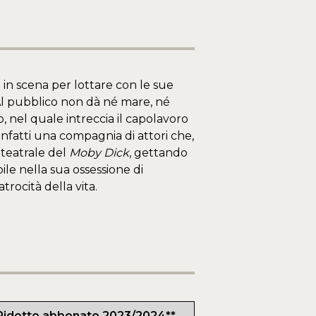
 in scena per lottare con le sue
. Al pubblico non dà né mare, né
o, nel quale intreccia il capolavoro
infatti una compagnia di attori che,
 teatrale del
Moby Dick
, gettando
ile nella sua ossessione di
trocità della vita.
Ridotto abbonato 2023/2024**