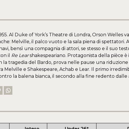
955. Al Duke of York’s Theatre di Londra, Orson Welles va
che: Melville, il palco vuoto e la sala piena di spettatori
avi, bensì una compagnia di attori, se stesso e il suo test
con il
Re Lear
shakespeariano. Protagonista della pièce è 
n la tragedia del Bardo, prova nelle pause una riduzione
a Melville e Shakespeare, Achab e Lear. Il primo irredimib
ntro la balena bianca, il secondo alla fine redento dalle a
Intero
Under 26*