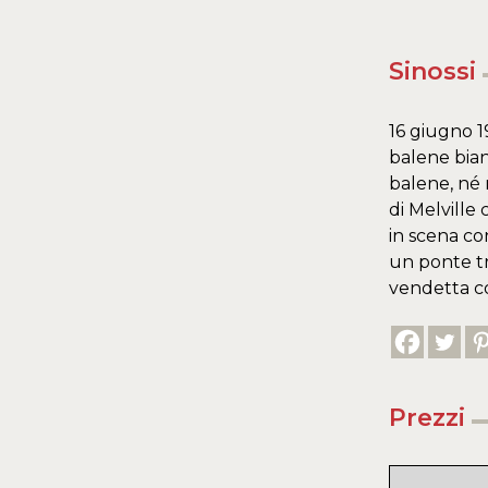
Sinossi
16 giugno 1
balene bian
balene, né n
di Melville 
in scena co
un ponte tr
vendetta co
Prezzi