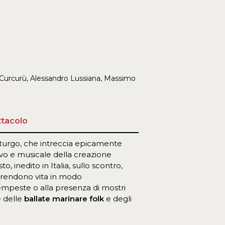
o Curcurù, Alessandro Lussiana, Massimo
ttacolo
rgo, che intreccia epicamente
ivo e musicale della creazione
, inedito in Italia, sullo scontro,
 prendono vita in modo
empeste o alla presenza di mostri
e delle
ballate marinare folk
e degli