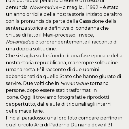
Lo si potrebbe peraltro credere un testo di
denuncia:
Novantadue
– o meglio, il 1992 – è stato
un anno orribile della nostra storia, iniziato peraltro
con la pronuncia da parte della Cassazione della
sentenza storica e definitiva di condanna che
chiuse di fatto il Maxi-processo. Invece,
Novantadue
è sorprendentemente il racconto di
una doppia solitudine.
Che si staglia sullo sfondo di una fase epocale della
nostra storia repubblicana, ma sempre solitudine
umana resta. E’ il racconto di due uomini
abbandonati da quello Stato che hanno giurato di
servire. Due volti che in
Novantadue
tornano
persone, dopo essere stati trasformati in
icone. Oggi li troviamo fotografati e riprodotti
dappertutto, dalle aule di tribunali agli interni
delle macellerie.
Fino al paradosso: una loro foto compare perfino in
quel circolo Arci di Paderno Duniano dove il 31