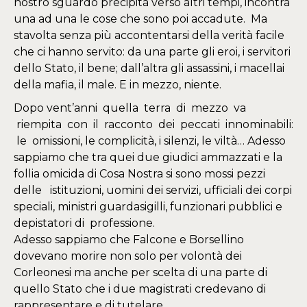
nostro sguardo precipita verso altri tempi, incontra
una ad una le cose che sono poi accadute. Ma
stavolta senza più accontentarsi della verità facile
che ci hanno servito: da una parte gli eroi, i servitori
dello Stato, il bene; dall’altra gli assassini, i macellai
della mafia, il male. E in mezzo, niente.
Dopo vent’anni quella terra di mezzo va
riempita con il racconto dei peccati innominabili:
le omissioni, le complicità, i silenzi, le viltà… Adesso
sappiamo che tra quei due giudici ammazzati e la
follia omicida di Cosa Nostra si sono mossi pezzi
delle istituzioni, uomini dei servizi, ufficiali dei corpi
speciali, ministri guardasigilli, funzionari pubblici e
depistatori di professione.
Adesso sappiamo che Falcone e Borsellino
dovevano morire non solo per volontà dei
Corleonesi ma anche per scelta di una parte di
quello Stato che i due magistrati credevano di
rappresentare e di tutelare.