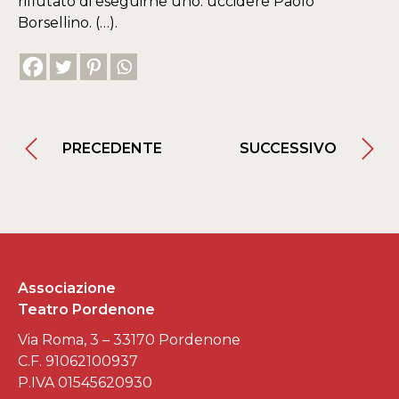
rifiutato di eseguirne uno: uccidere Paolo
Borsellino. (…).
PRECEDENTE
SUCCESSIVO
Associazione
Teatro Pordenone
Via Roma, 3 – 33170 Pordenone
C.F. 91062100937
P.IVA 01545620930