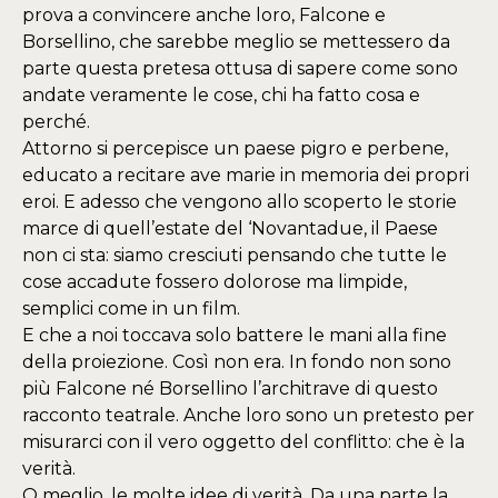
prova a convincere anche loro, Falcone e
Borsellino, che sarebbe meglio se mettessero da
parte questa pretesa ottusa di sapere come sono
andate veramente le cose, chi ha fatto cosa e
perché.
Attorno si percepisce un paese pigro e perbene,
educato a recitare ave marie in memoria dei propri
eroi. E adesso che vengono allo scoperto le storie
marce di quell’estate del ‘Novantadue, il Paese
non ci sta: siamo cresciuti pensando che tutte le
cose accadute fossero dolorose ma limpide,
semplici come in un film.
E che a noi toccava solo battere le mani alla fine
della proiezione. Così non era. In fondo non sono
più Falcone né Borsellino l’architrave di questo
racconto teatrale. Anche loro sono un pretesto per
misurarci con il vero oggetto del conflitto: che è la
verità.
O meglio, le molte idee di verità. Da una parte la