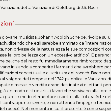
Variazioni, detta Variazioni di Goldberg di J.S. Bach
zioni
 giovane musicista, Johann Adolph Scheibe, rivolge su u
ach, dicendo che egli sarebbe ammirato da “intere nazio
a, non privasse della naturalezza le sue composizioni co
sse la loro bellezza con un eccessivo artificio”. È persin
heibe, che del resto fu mmediatamente rimbrottato dagli
avano iniziando a comparire i fermenti che avrebbero p
lificazioni concettuali e di scrittura del rococò. Bach non
a al volgere del tempo e nel 1742 pubblica le Variazioni di
pate e messe in vendita erano destinate ai dilettanti perc
ià un modo di studiarli – i lavori che servivano alla loro 
sia pure in modo elementare rispetto alla futura Arte dell
l contrappunto severo, e non attenua l’impegno tecnico, 
 del rococò. Nel momento in cui il presente è come sospe