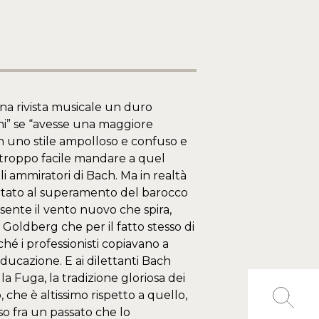
na rivista musicale un duro
ni” se “avesse una maggiore
n uno stile ampolloso e confuso e
o troppo facile mandare a quel
 ammiratori di Bach. Ma in realtà
ortato al superamento del barocco
 sente il vento nuovo che spira,
 Goldberg che per il fatto stesso di
hé i professionisti copiavano a
educazione. E ai dilettanti Bach
a Fuga, la tradizione gloriosa dei
che è altissimo rispetto a quello,
so fra un passato che lo