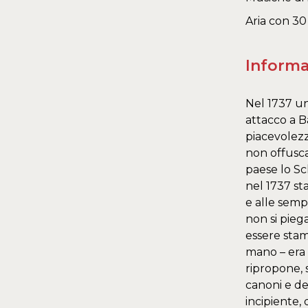
Aria con 30 
Informa
Nel 1737 un
attacco a B
piacevolezz
non offusca
paese lo Sc
nel 1737 st
e alle semp
non si pieg
essere stam
mano – era g
ripropone, 
canoni e de
incipiente,