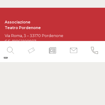
Associazione
Teatro Pordenone
Via Roma, 3 – 33170 Pordenone
C.F. 91062100937
P.IVA 01545620930
Developed by
Interlaced
SEGUICI SUI SOCIAL