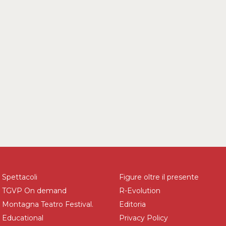
Spettacoli
Figure oltre il presente
TGVP On demand
R-Evolution
Montagna Teatro Festival.
Editoria
Educational
Privacy Policy