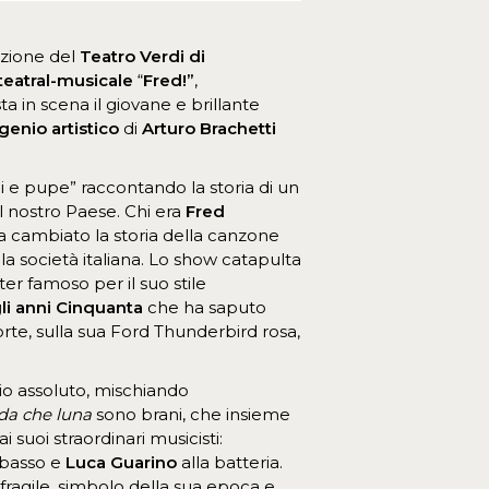
zione del
Teatro Verdi di
teatral-musicale
“
Fred!”
,
a in scena il giovane e brillante
 genio artistico
di
Arturo Brachetti
li e pupe” raccontando la storia di un
l nostro Paese. Chi era
Fred
ha cambiato la storia della canzone
la società italiana. Lo show catapulta
er famoso per il suo stile
gli anni Cinquanta
che ha saputo
rte, sulla sua Ford Thunderbird rosa,
io assoluto, mischiando
da che luna
sono brani, che insieme
i suoi straordinari musicisti:
bbasso e
Luca Guarino
alla batteria.
fragile, simbolo della sua epoca e