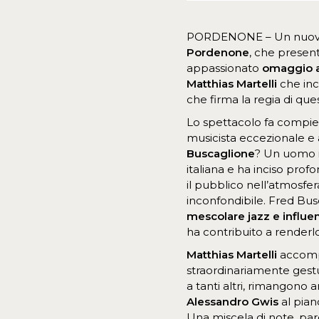
PORDENONE – Un nuov
Pordenone
, che presen
appassionato
omaggio a
Matthias Martelli
che inc
che firma la regia di ques
Lo spettacolo fa compiere
musicista eccezionale e 
Buscaglione
? Un uomo ir
italiana e ha inciso prof
il pubblico nell’atmosfer
inconfondibile. Fred Bus
mescolare jazz e influe
ha contribuito a render
Matthias
Martelli
accompa
straordinariamente gestu
a tanti altri, rimangono a
Alessandro Gwis
al pian
Una miscela di note, par