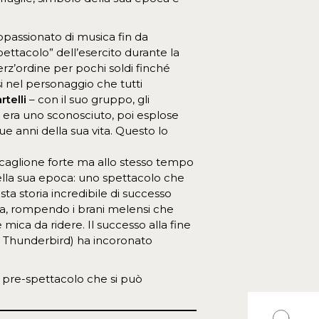
appassionato di musica fin da
ettacolo” dell’esercito durante la
erz’ordine per pochi soldi finché
i nel personaggio che tutti
telli
– con il suo gruppo, gli
i era uno sconosciuto, poi esplose
 anni della sua vita. Questo lo
Buscaglione forte ma allo stesso tempo
ella sua epoca: uno spettacolo che
sta storia incredibile di successo
lia, rompendo i brani melensi che
ica da ridere. Il successo alla fine
rd Thunderbird) ha incoronato
et pre-spettacolo che si può