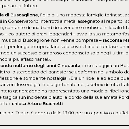
parlare al futuro.
fia di Buscaglione
, figlio di una modesta famiglia torinese, 
 in Conservatorio interrotti a metà, assegnato al reparto “sp
cantante di una band di cover che si esibisce in locali di t
so – co-autore di brani leggendari – avvia la sua metamorfos
, la musica di Buscaglione non venne compresa –
racconta Mar
etti per lungo tempo a fare solo cover. Fino a trentasei ann
do un successo clamoroso condensato solo negli ultimi due
ora più affascinante!».
mondo notturno degli anni Cinquanta
, in cui si aggira un 
dietro lo stereotipo del gangster sciupafemmine, simbolo d
iflessione e sorridente nostalgia. «Era un ribelle ed ebbe que
canzoni fossero già le più gettonate nei jukebox di tutta Ita
intera generazione ha rappresentato una moda di ribellione m
rte tragica (un incidente d’auto, a bordo della sua amata Fo
detto»
chiosa Arturo Brachetti
.
icinio del Teatro è aperto dalle 19.00 per un aperitivo o buff