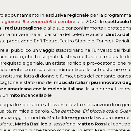
o appuntamento in
esclusiva regionale
per la programma
ta
giovedì 5 e venerdì 6 dicembre
alle 20.30, lo
spettacolo 
 Fred Buscaglione
e alle sue canzoni immortali: protagonist
arna l’irriverenza e il carisma del celebre artista,
diretto dal
ta produzione Enfi Teatro, Teatro Stabile di Torino, il Parioli.
 al pubblico un viaggio straordinario nell’universo dei “bul
acclamato, che ha segnato la storia culturale e musicale de
requieto e geniale, un artista ironico e provocatorio, che 
ondamente, con il suo stile indimenticabile, sul costume e sul
a notturna fatta di donne e fumo, tipica del cantante-gangst
caglione è stato uno dei
musicisti italiani più innovativi de
nze americane con la melodia italiana
: la sua prematura mo
lo un
mito
incancellabile.
gna lo spettatore attraverso la vita e le canzoni di un gen
alità, mimica e parola.
Che bambola
,
Eri piccola così
e
Guar
ncora oggi immortali. Martelli li eseguirà dal vivo da insieme a
oforte,
Mattia Basilico
al sassofono,
Matteo Rossi
al contra
ole e immagini che fanno scoprire un altro Fred, potente e 