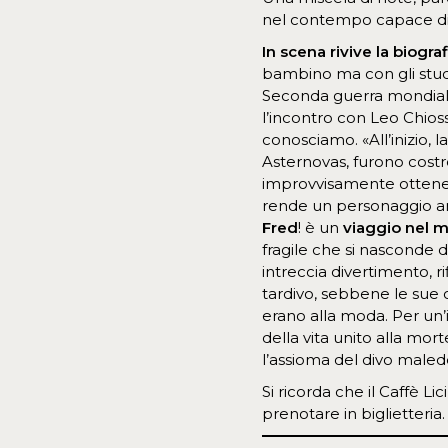
nel contempo capace di 
In scena rivive la biogra
bambino ma con gli studi
Seconda guerra mondiale, 
l’incontro con Leo Chios
conosciamo. «All’inizio
Asternovas, furono costr
improvvisamente ottenen
rende un personaggio anc
Fred
! è un
viaggio nel 
fragile che si nasconde 
intreccia divertimento, r
tardivo, sebbene le sue 
erano alla moda. Per un’
della vita unito alla mo
l’assioma del divo male
Si ricorda che il Caffè L
prenotare in biglietteria.