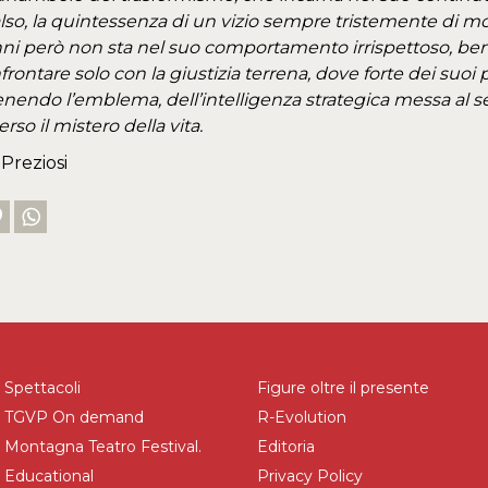
also, la quintessenza di un vizio sempre tristemente di moda
ni però non sta nel suo comportamento irrispettoso, b
rontare solo con la giustizia terrena, dove forte dei suoi 
nendo l’emblema, dell’intelligenza strategica messa al se
rso il mistero della vita.
Preziosi
Spettacoli
Figure oltre il presente
TGVP On demand
R-Evolution
Montagna Teatro Festival.
Editoria
Educational
Privacy Policy