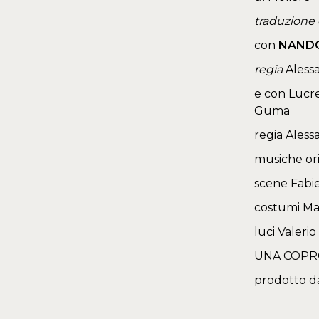
traduzione
con
NAND
regia
Alessa
e con Lucre
Guma
regia Aless
musiche ori
scene Fabie
costumi Mar
luci Valerio
UNA COPR
prodotto da