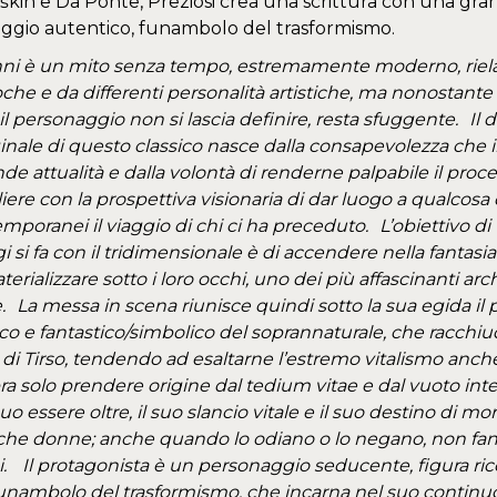
škin e Da Ponte, Preziosi crea una scrittura con una gran
ggio autentico, funambolo del trasformismo.
ni è un mito senza tempo, estremamente moderno, riela
che e da differenti personalità artistiche, ma nonostante d
il personaggio non si lascia definire, resta sfuggente. Il 
ginale di questo classico nasce dalla consapevolezza che
nde attualità e dalla volontà di renderne palpabile il proc
iere con la prospettiva visionaria di dar luogo a qualcosa 
mporanei il viaggio di chi ci ha preceduto. L’obiettivo d
si fa con il tridimensionale è di accendere nella fantasia d
rializzare sotto i loro occhi, uno dei più affascinanti arche
. La messa in scena riunisce quindi sotto la sua egida il
ico e fantastico/simbolico del soprannaturale, che racchiud
di Tirso, tendendo ad esaltarne l’estremo vitalismo anch
a solo prendere origine dal tedium vitae e dal vuoto int
suo essere oltre, il suo slancio vitale e il suo destino di mort
che donne; anche quando lo odiano o lo negano, non fanno 
ui. Il protagonista è un personaggio seducente, figura ri
unambolo del trasformismo, che incarna nel suo continu