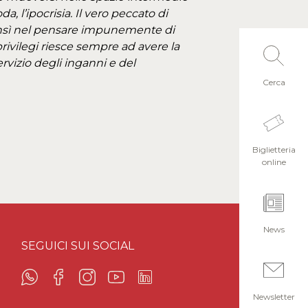
, l’ipocrisia. Il vero peccato di
ensì nel pensare impunemente di
privilegi riesce sempre ad avere la
rvizio degli inganni e del
Cerca
Biglietteria
online
News
SEGUICI SUI SOCIAL
Newsletter