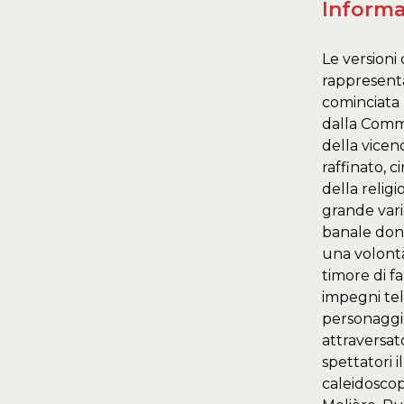
Informa
Le versioni
rappresenta
cominciata 
dalla Comme
della vicen
raffinato, c
della relig
grande vari
banale donn
una volontà
timore di f
impegni tel
personaggio
attraversato
spettatori i
caleidoscop