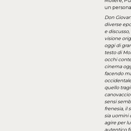
Molière, Pu
un persona
Don Giovan
diverse epo
e discusso, 
visione ori
oggi di gra
testo di Mol
occhi conte
cinema oggi 
facendo mate
occidentale
quello trag
canovaccio 
sensi sembr
frenesia, il 
sia uomini 
agire per l
autentico f