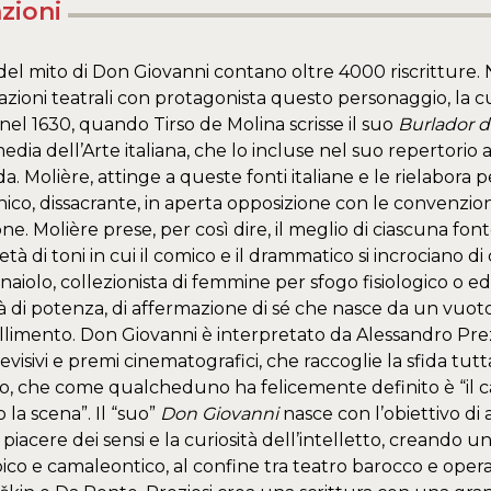
zioni
 del mito di Don Giovanni contano oltre 4000 riscritture.
zioni teatrali con protagonista questo personaggio, la c
nel 1630, quando Tirso de Molina scrisse il suo
Burlador d
dia dell’Arte italiana, che lo incluse nel suo repertorio 
da. Molière, attinge a queste fonti italiane e le rielabora
inico, dissacrante, in aperta opposizione con le convenzion
ione. Molière prese, per così dire, il meglio di ciascuna f
età di toni in cui il comico e il drammatico si incrociano 
aiolo, collezionista di femmine per sfogo fisiologico o e
 di potenza, di affermazione di sé che nasce da un vuoto
allimento. Don Giovanni è interpretato da Alessandro Prezio
evisivi e premi cinematografici, che raccoglie la sfida tut
, che come qualcheduno ha felicemente definito è “il ca
 la scena”. Il “suo”
Don Giovanni
nasce con l’obiettivo di
l piacere dei sensi e la curiosità dell’intelletto, creando
ico e camaleontico, al confine tra teatro barocco e opera