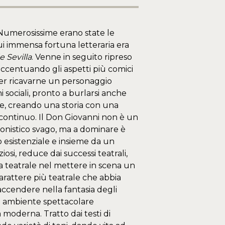
 Numerosissime erano state le
ui immensa fortuna letteraria era
e Sevilla
. Venne in seguito ripreso
accentuando gli aspetti più comici
 per ricavarne un personaggio
i sociali, pronto a burlarsi anche
onte, creando una storia con una
di continuo. Il Don Giovanni non è un
donistico svago, ma a dominare è
 esistenziale e insieme da un
si, reduce dai successi teatrali,
ta teatrale nel mettere in scena un
rattere più teatrale che abbia
 accendere nella fantasia degli
 un ambiente spettacolare
 moderna. Tratto dai testi di