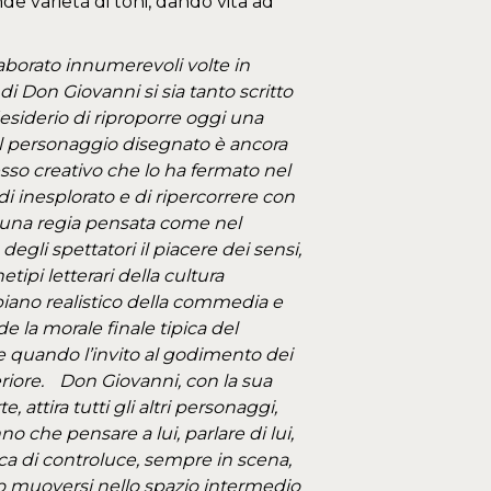
de varietà di toni, dando vita ad
borato innumerevoli volte in
i Don Giovanni si sia tanto scritto
desiderio di riproporre oggi una
 il personaggio disegnato è ancora
esso creativo che lo ha fermato nel
di inesplorato e di ripercorrere con
i una regia pensata come nel
egli spettatori il piacere dei sensi,
tipi letterari della cultura
 piano realistico della commedia e
e la morale finale tipica del
e quando l’invito al godimento dei
eriore. Don Giovanni, con la sua
e, attira tutti gli altri personaggi,
che pensare a lui, parlare di lui,
cca di controluce, sempre in scena,
o muoversi nello spazio intermedio