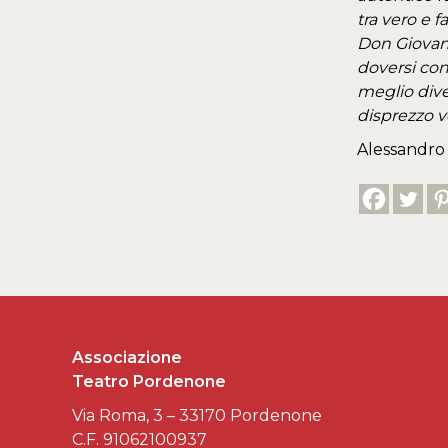
tra vero e f
Don Giovan
doversi conf
meglio dive
disprezzo ve
Alessandro 
Associazione
Teatro Pordenone
Via Roma, 3 – 33170 Pordenone
C.F. 91062100937