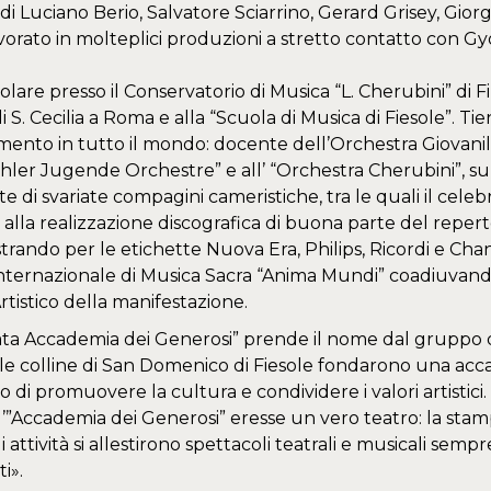
 di Luciano Berio, Salvatore Sciarrino, Gerard Grisey, Giorgi
vorato in molteplici produzioni a stretto contatto con G
olare presso il Conservatorio di Musica “L. Cherubini” di 
 S. Cecilia a Roma e alla “Scuola di Musica di Fiesole”. Tie
ento in tutto il mondo: docente dell’Orchestra Giovanile 
ler Jugende Orchestre” e all’ “Orchestra Cherubini”, su 
di svariate compagini cameristiche, tra le quali il cele
 alla realizzazione discografica di buona parte del repe
strando per le etichette Nuova Era, Philips, Ricordi e Chan
ternazionale di Musica Sacra “Anima Mundi” coadiuvando
rtistico della manifestazione.
ta Accademia dei Generosi” prende il nome dal gruppo di ci
lle colline di San Domenico di Fiesole fondarono una acca
o di promuovere la cultura e condividere i valori artistici. 
, l’”Accademia dei Generosi” eresse un vero teatro: la sta
i attività si allestirono spettacoli teatrali e musicali sem
i».