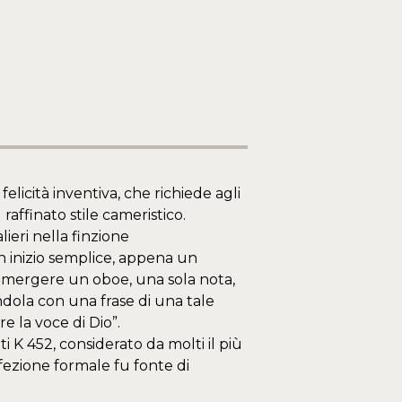
elicità inventiva, che richiede agli
raffinato stile cameristico.
ieri nella finzione
 inizio semplice, appena un
o emergere un oboe, una sola nota,
ndola con una frase di una tale
 la voce di Dio”.
i K 452, considerato da molti il più
fezione formale fu fonte di