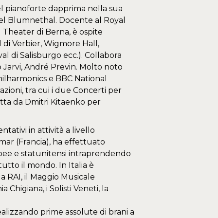
el pianoforte dapprima nella sua
niel Blumnethal. Docente al Royal
 Theater di Berna, è ospite
al di Verbier, Wigmore Hall,
 di Salisburgo ecc.). Collabora
avo Järvi, André Previn. Molto noto
 Philharmonics e BBC National
ioni, tra cui i due Concerti per
tta da Dmitri Kitaenko per
tativi in attività a livello
mar (Francia), ha effettuato
ropee e statunitensi intraprendendo
tutto il mondo. In Italia è
la RAI, il Maggio Musicale
Chigiana, i Solisti Veneti, la
alizzando prime assolute di brani a