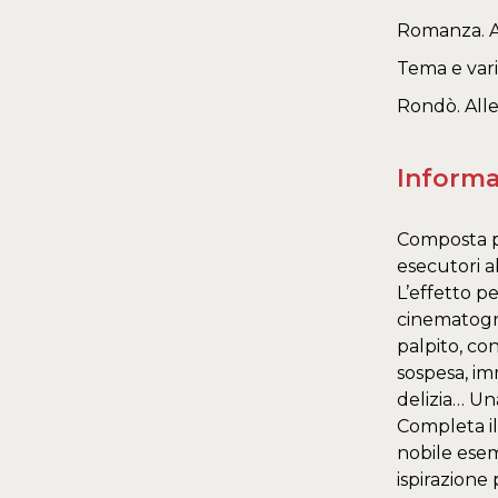
Romanza. 
Tema e vari
Rondò. All
Informa
Composta per
esecutori ab
L’effetto p
cinematogra
palpito, co
sospesa, im
delizia… Un
Completa il
nobile esem
ispirazione