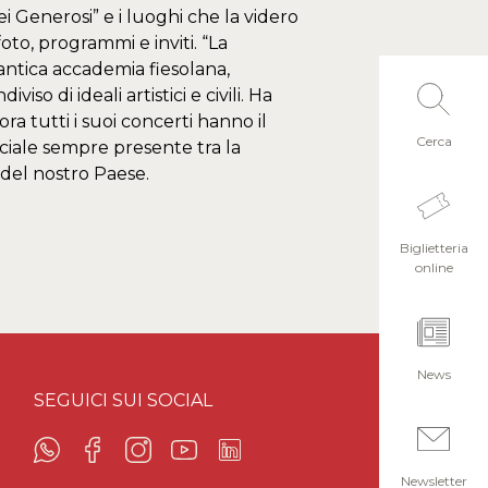
dei Generosi” e i luoghi che la videro
oto, programmi e inviti. “La
antica accademia fiesolana,
o di ideali artistici e civili. Ha
a tutti i suoi concerti hanno il
Cerca
ociale sempre presente tra la
 del nostro Paese.
Biglietteria
online
News
SEGUICI SUI SOCIAL
Newsletter