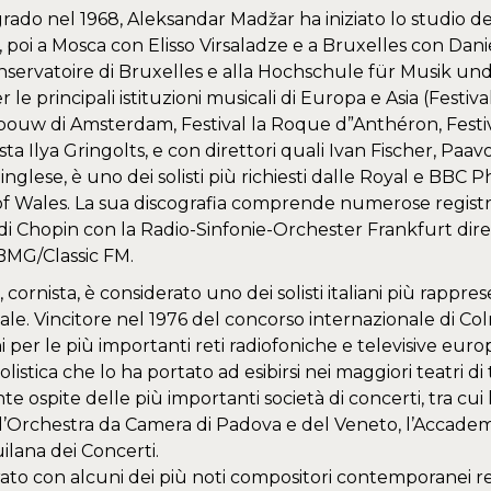
rado nel 1968, Aleksandar Madžar ha iniziato lo studio d
e, poi a Mosca con Elisso Virsaladze e a Bruxelles con Da
servatoire di Bruxelles e alla Hochschule für Musik und
 le principali istituzioni musicali di Europa e Asia (Festiv
uw di Amsterdam, Festival la Roque d”Anthéron, Festival
nista Ilya Gringolts, e con direttori quali Ivan Fischer, Pa
 inglese, è uno dei solisti più richiesti dalle Royal e BBC
f Wales. La sua discografia comprende numerose registraz
di Chopin con la Radio-Sinfonie-Orchester Frankfurt dire
 BMG/Classic FM.
 cornista, è considerato uno dei solisti italiani più rappresen
ale. Vincitore nel 1976 del concorso internazionale di Col
ni per le più importanti reti radiofoniche e televisive eu
solistica che lo ha portato ad esibirsi nei maggiori teatri di 
e ospite delle più importanti società di concerti, tra cui 
 l’Orchestra da Camera di Padova e del Veneto, l’Accademia 
ilana dei Concerti.
ato con alcuni dei più noti compositori contemporanei re