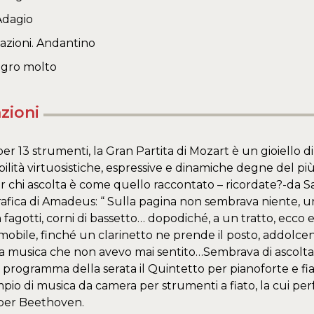
Adagio
azioni. Andantino
egro molto
zioni
 13 strumenti, la Gran Partita di Mozart è un gioiello di f
ilità virtuosistiche, espressive e dinamiche degne del più 
er chi ascolta è come quello raccontato – ricordate?-da Sal
fica di Amadeus: “ Sulla pagina non sembrava niente, un
n fagotti, corni di bassetto… dopodiché, a un tratto, ecc
mobile, finché un clarinetto ne prende il posto, addolce
a musica che non avevo mai sentito…Sembrava di ascoltare
 programma della serata il Quintetto per pianoforte e fiat
pio di musica da camera per strumenti a fiato, la cui per
 per Beethoven.