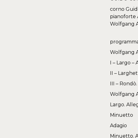
corno Guid
pianoforte
Wolfgang Am
programm
Wolfgang A
I – Largo –
II – Larghe
III – Rondò
Wolfgang A
Largo. Alle
Minuetto
Adagio
Minuetto. A