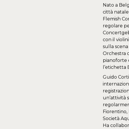
Nato a Belg
città natal
Flemish Con
regolare per
Concertgebo
con il violi
sulla scena
Orchestra o
pianoforte 
l’etichetta
Guido Corti,
internazion
registrazio
un’attività 
regolarment
Fiorentino,
Società Aqu
Ha collabor