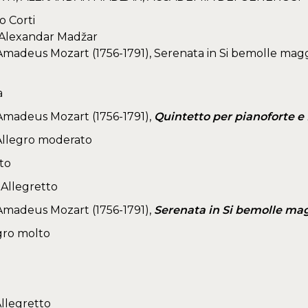
o Corti
 Alexandar Madžar
adeus Mozart (1756-1791), Serenata in Si bemolle maggi
a
madeus Mozart (1756-1791),
Quintetto per pianoforte e f
 Allegro moderato
tto
. Allegretto
madeus Mozart (1756-1791),
Serenata in Si bemolle ma
gro molto
llegretto