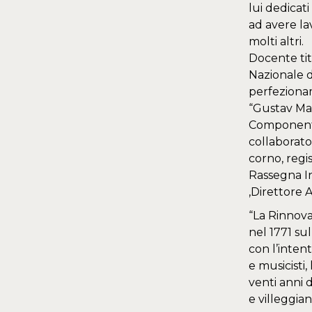
lui dedicati
ad avere la
molti altri.
Docente tit
Nazionale di
perfezionam
“Gustav Mah
Componente 
collaborato
corno, regi
Rassegna In
,Direttore A
“La Rinnova
nel 1771 su
con l’intent
e musicisti
venti anni d
e villeggiant