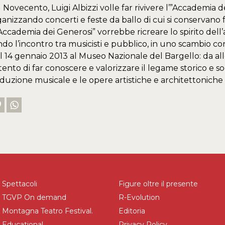
el Novecento, Luigi Albizzi volle far rivivere l’”Accademia 
anizzando concerti e feste da ballo di cui si conservano f
ccademia dei Generosi” vorrebbe ricreare lo spirito dell’
l’incontro tra musicisti e pubblico, in uno scambio condivis
l 14 gennaio 2013 al Museo Nazionale del Bargello: da allor
tento di far conoscere e valorizzare il legame storico e s
uzione musicale e le opere artistiche e architettoniche
Spettacoli
Figure oltre il presente
TGVP On demand
R-Evolution
Montagna Teatro Festival.
Editoria
Educational
Privacy Policy