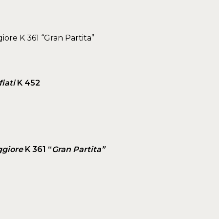
ore K 361 “Gran Partita”
iati
K 452
ggiore
K 361 “
Gran Partita”