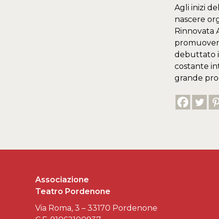
Agli inizi d
nascere org
Rinnovata A
promuovendo 
debuttato i
costante in
grande prod
Associazione
Teatro Pordenone
Via Roma, 3 – 33170 Pordenone