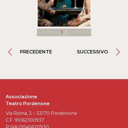
1
_1
PRECEDENTE
SUCCESSIVO
Associazione
Teatro Pordenone
Via Roma, 3 – 33170 Pordenone
C.F. 91062100937
P.IVA 01545620930