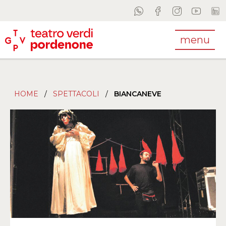
menu
HOME
/
SPETTACOLI
/
BIANCANEVE