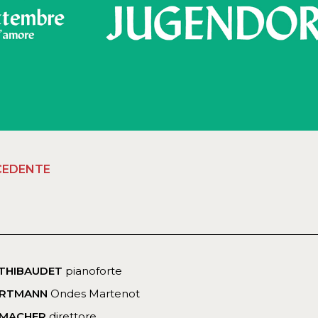
CEDENTE
 THIBAUDET
pianoforte
ARTMANN
Ondes Martenot
ZMACHER
direttore