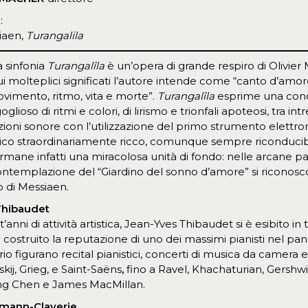
:
siaen,
Turangalila
a sinfonia
Turangalîla
è un’opera di grande respiro di Olivier 
cui molteplici significati l’autore intende come “canto d’amore”
vimento, ritmo, vita e morte”.
Turangalîla
esprime una concez
goglioso di ritmi e colori, di lirismo e trionfali apoteosi, tra in
ioni sonore con l’utilizzazione del primo strumento elett
istico straordinariamente ricco, comunque sempre riconducibi
ermane infatti una miracolosa unità di fondo: nelle arcane 
ontemplazione del “Giardino del sonno d’amore” si riconosc
o di Messiaen.
Thibaudet
t’anni di attività artistica, Jean-Yves Thibaudet si è esibito in
 costruito la reputazione di uno dei massimi pianisti nel p
io figurano recital pianistici, concerti di musica da camera
skij, Grieg, e Saint-Saëns
,
fino a Ravel, Khachaturian, Gersh
g Chen e James MacMillan.
tmann-Claverie