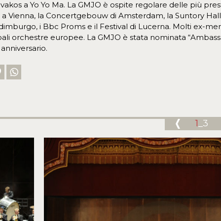
akos a Yo Yo Ma. La GMJO è ospite regolare delle più prestigi
a Vienna, la Concertgebouw di Amsterdam, la Suntory Hall a To
 Edimburgo, i Bbc Proms e il Festival di Lucerna. Molti ex
ipali orchestre europee. La GMJO è stata nominata “Ambass
anniversario.
1
_3