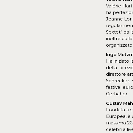
Valérie Har
ha perfezion
Jeanne Lori
regolarment
Sextet” dall
inoltre col
organizzato
Ingo Metz
Ha iniziato 
della direzi
direttore ar
Schrecker. H
festival eur
Gerhaher.
Gustav Mah
Fondata tren
Europea, è o
massima 26 a
celebri a li