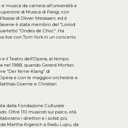
e musica da camera all’università e
uperiore di Musica di Parigi, con
d’Assise
di Olivier Messiaen, ed è
Claverie è stata membro del “Loriod
 quartetto “Ondes de Choc”. Ha
si live con Tom York in un concerto
 e il Teatro dell’Opera, al tempo
izia nel 1988, quando Gerard Mortier,
gere “Der ferne Klang” di
’Opera e con le maggiori orchestre e
Matthias Goerne e Christian
ata dalla Fondazione Culturale
o. Oltre 110 musicisti sul palco, età
orano i direttori e i solisti più
o, da Martha Argerich a Radu Lupu, da