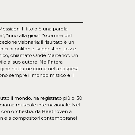
Messiaen. Il titolo è una parola
, “inno alla gioia”, “scorrere del
ione visionaria: il risultato è un
trecci di polifonie, suggestioni jazz e
ronico, chiamato Onde Martenot. Un
le al suo autore. Nell’intera
pagine notturne come nella sospesa,
ono sempre il mondo mistico e il
 tutto il mondo, ha registrato più di 50
anorama musicale internazionale. Nel
 e con orchestra: da Beethoven a
win e a compositori contemporanei