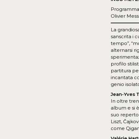
Programma
Olivier Mes
La grandios
sanscrita i 
tempo”, “mo
alternarsi ri
sperimentaz
profilo stil
partitura p
incantata c
genio isolat
Jean-Yves 
In oltre tren
album e si è
suo repertor
Liszt, Čajkov
come Qigan
Valérie Har