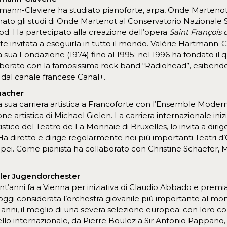
tmann-Claviere ha studiato pianoforte, arpa, Onde Martenot 
ato gli studi di Onde Martenot al Conservatorio Nazionale S
od. Ha partecipato alla creazione dell’opera
Saint François 
e invitata a eseguirla in tutto il mondo. Valérie Hartmann-
a sua Fondazione (1974) fino al 1995; nel 1996 ha fondato il
laborato con la famosissima rock band “Radiohead”, esibendo
 dal canale francese Canal+.
macher
la sua carriera artistica a Francoforte con l’Ensemble Modern
one artistica di Michael Gielen. La carriera internazionale in
tistico del Teatro de La Monnaie di Bruxelles, lo invita a diri
a diretto e dirige regolarmente nei più importanti Teatri d
opei. Come pianista ha collaborato con Christine Schaefer, 
ler Jugendorchester
t’anni fa a Vienna per iniziativa di Claudio Abbado e premi
ggi considerata l’orchestra giovanile più importante al mond
nni, il meglio di una severa selezione europea: con loro collab
vello internazionale, da Pierre Boulez a Sir Antonio Pappan