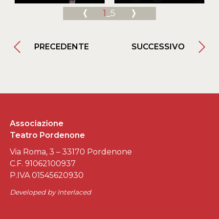
1
_5
PRECEDENTE
SUCCESSIVO
Associazione
Teatro Pordenone
Via Roma, 3 – 33170 Pordenone
C.F. 91062100937
P.IVA 01545620930
Developed by
Interlaced