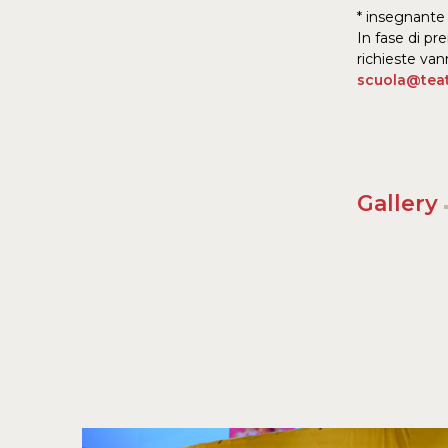
* insegnante
In fase di pr
richieste vann
scuola@teat
Gallery