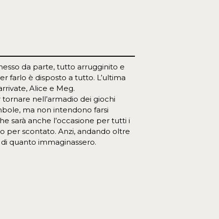
 messo da parte, tutto arrugginito e
r farlo è disposto a tutto. L’ultima
rivate, Alice e Meg.
 tornare nell’armadio dei giochi
ambole, ma non intendono farsi
che sarà anche l’occasione per tutti i
no per scontato. Anzi, andando oltre
ili di quanto immaginassero.