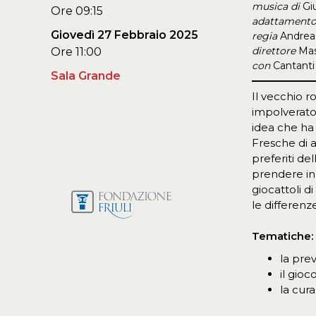
musica di
Gi
Ore 09:15
adattament
Giovedì 27 Febbraio 2025
regia
Andrea
direttore
Mas
Ore 11:00
con
Cantanti
Sala Grande
Il vecchio r
impolverato,
idea che ha
Fresche di a
preferiti de
prendere in 
giocattoli 
le differenz
Tematiche:
la pre
il gioc
la cura