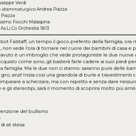
useppe Verdi
o drammaturgico
Andrea Piazza
 Piazza
simo Fiocchi Malaspina
 As.Li.Co Orchestra 1813
obot Falstaff, un tempo il gioco preferito della famiglia, ora
 non vede l’ora di tornare nel cuore dei bambini di casa e pe
 avuto è un imbroglio che vede protagoniste le due nuove ar
cquisto come sono, gli basterà farle cadere ai suoi piedi per
lla famiglia. Ma le due non ci stanno: saranno pure delle b
giro, anzi! Inizia così una girandola di burle e travestimenti 
di imparare a scherzare, ma con rispetto e senza dare nessu
e e gli stereotipi, sarà il momento di scoprirsi molto più sim
venzione del bullismo
o
 di sé stessi