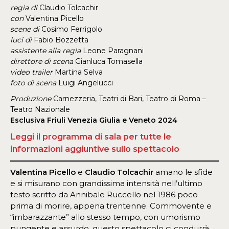
regia di
Claudio Tolcachir
con
Valentina Picello
scene di
Cosimo Ferrigolo
luci di
Fabio Bozzetta
assistente alla regia
Leone Paragnani
direttore di scena
Gianluca Tomasella
video trailer
Martina Selva
foto di scena
Luigi Angelucci
Produzione
Carnezzeria, Teatri di Bari, Teatro di Roma –
Teatro Nazionale
Esclusiva Friuli Venezia Giulia e Veneto
2024
Leggi il programma di sala per tutte le
informazioni aggiuntive sullo spettacolo
Valentina Picello
e
Claudio Tolcachir
amano le sfide
e si misurano con grandissima intensità nell’ultimo
testo scritto da Annibale Ruccello nel 1986 poco
prima di morire, appena trentenne. Commovente e
“imbarazzante” allo stesso tempo, con umorismo
pungente e assurdo, questo spettacolo ci condurrà