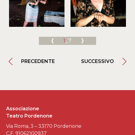
1
_7
PRECEDENTE
SUCCESSIVO
Associazione
Teatro Pordenone
Via Roma, 3 – 33170 Pordenone
C.F. 91062100937