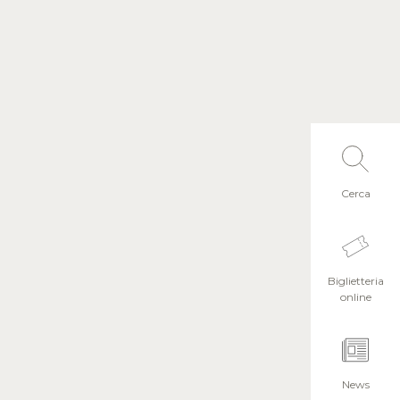
Cerca
Biglietteria
online
News