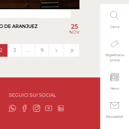
25
O DE ARANJUEZ
Cerca
NOV
2
3
…
9
Biglietteria
online
News
SEGUICI SUI SOCIAL
Newsletter