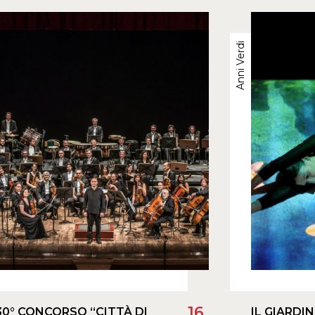
Anni Verdi
16
30° CONCORSO “CITTÀ DI
IL GIARDI