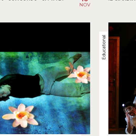
”
NOV
Educational