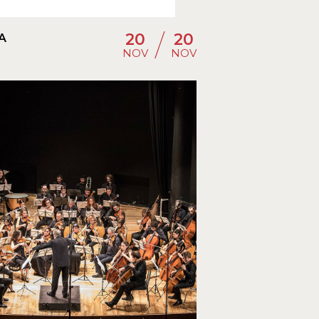
/
20
20
A
NOV
NOV