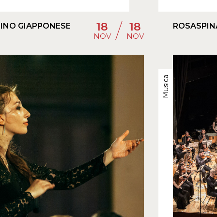
/
18
18
DINO GIAPPONESE
ROSASPIN
NOV
NOV
Musica