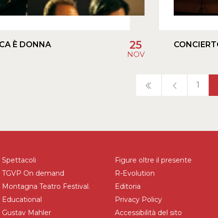
25
ICA È DONNA
CONCIERT
NOV
1
Spettacoli
Figure oltre il presente
TGVP On demand
R-Evolution
Montagna Teatro Festival.
Editoria
Educational
Privacy Policy
Gustav Mahler
Accessibilità del sito