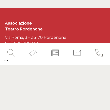
Associazione
Teatro Pordenone
Via Roma, 3 – 33170 Pordenone
C.F. 91062100937
P.IVA 01545620930
Developed by
Interlaced
SEGUICI SUI SOCIAL