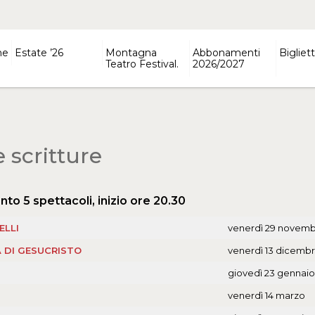
ne
Estate ’26
Montagna
Abbonamenti
Bigliett
Teatro Festival.
2026/2027
 scritture
o 5 spettacoli, inizio ore 20.30
ELLI
venerdì 29 novem
 DI GESUCRISTO
venerdì 13 dicemb
giovedì 23 gennaio
venerdì 14 marzo