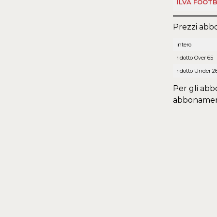
ILVA FOOT
Prezzi abb
intero
ridotto Over 65
ridotto Under 2
Per gli abb
abbonamento