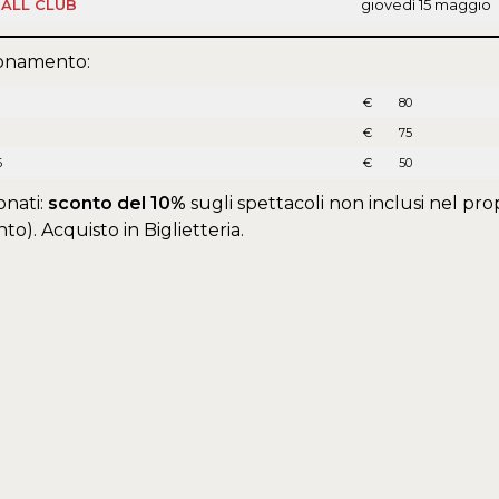
BALL CLUB
giovedì 15 maggio
onamento:
€ 80
€ 75
6
€ 50
onati:
sconto del 10%
sugli spettacoli non inclusi nel prop
). Acquisto in Biglietteria.