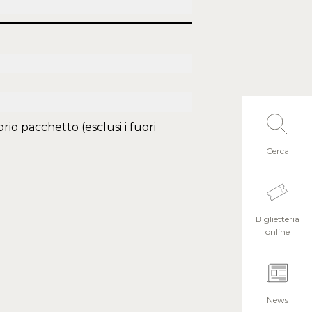
rio pacchetto (esclusi i fuori
Cerca
Biglietteria
online
News