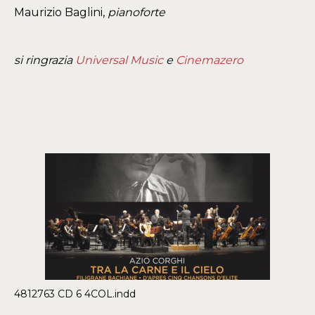
Maurizio Baglini,
pianoforte
si ringrazia
Universal Music
e
Cinemazero
4812763 CD 6 4COL.indd