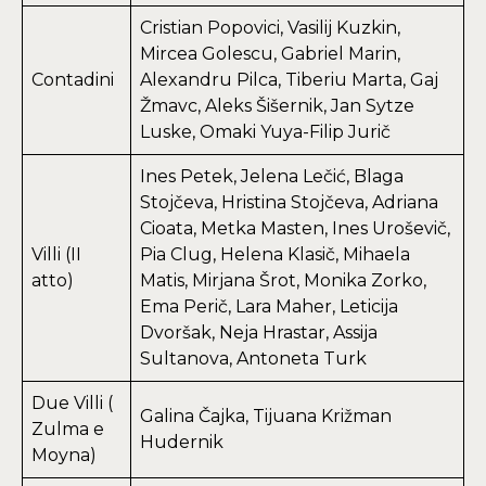
Cristian Popovici, Vasilij Kuzkin,
Mircea Golescu, Gabriel Marin,
Contadini
Alexandru Pilca, Tiberiu Marta, Gaj
Žmavc, Aleks Šišernik, Jan Sytze
Luske, Omaki Yuya-Filip Jurič
Ines Petek, Jelena Lečić, Blaga
Stojčeva, Hristina Stojčeva, Adriana
Cioata, Metka Masten, Ines Uroševič,
Villi (II
Pia Clug, Helena Klasič, Mihaela
atto)
Matis, Mirjana Šrot, Monika Zorko,
Ema Perič, Lara Maher, Leticija
Dvoršak, Neja Hrastar, Assija
Sultanova, Antoneta Turk
Due Villi (
Galina Čajka, Tijuana Križman
Zulma e
Hudernik
Moyna)