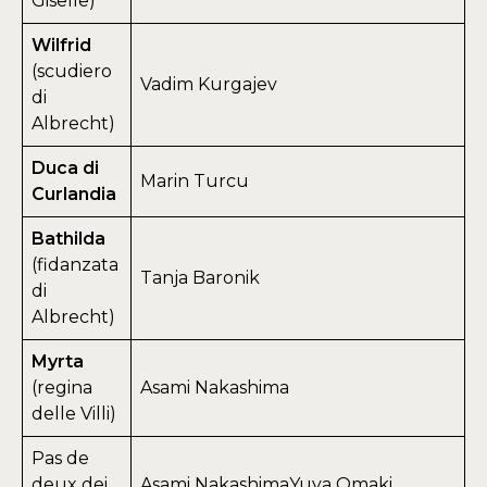
Giselle)
Wilfrid
(scudiero
Vadim Kurgajev
di
Albrecht)
Duca di
Marin Turcu
Curlandia
Bathilda
(fidanzata
Tanja Baronik
di
Albrecht)
Myrta
(regina
Asami Nakashima
delle Villi)
Pas de
deux dei
Asami NakashimaYuya Omaki