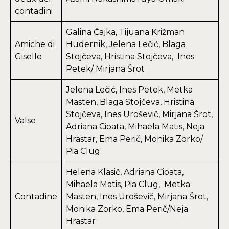
contadini
Galina Čajka, Tijuana Križman
Amiche di
Hudernik, Jelena Lečić, Blaga
Giselle
Stojčeva, Hristina Stojčeva, Ines
Petek/ Mirjana Šrot
Jelena Lečić, Ines Petek, Metka
Masten, Blaga Stojčeva, Hristina
Stojčeva, Ines Uroševič, Mirjana Šrot,
Valse
Adriana Cioata, Mihaela Matis, Neja
Hrastar, Ema Perič, Monika Zorko/
Pia Clug
Helena Klasič, Adriana Cioata,
Mihaela Matis, Pia Clug, Metka
Contadine
Masten, Ines Uroševič, Mirjana Šrot,
Monika Zorko, Ema Perič/Neja
Hrastar