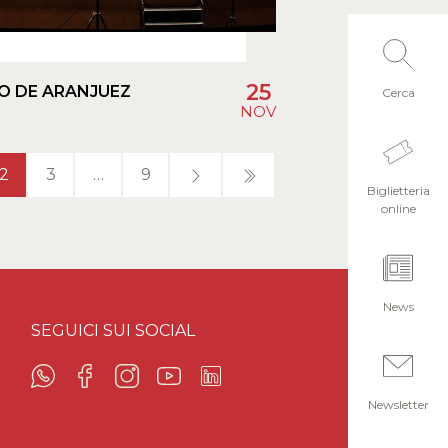
25
O DE ARANJUEZ
Cerca
NOV
2
3
…
9
Biglietteria
online
News
SEGUICI SUI SOCIAL
Newsletter