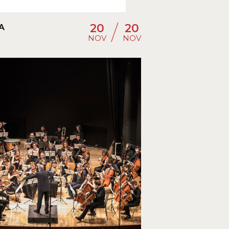
/
20
20
A
NOV
NOV