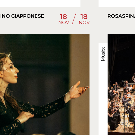
/
18
18
DINO GIAPPONESE
ROSASPIN
NOV
NOV
Musica