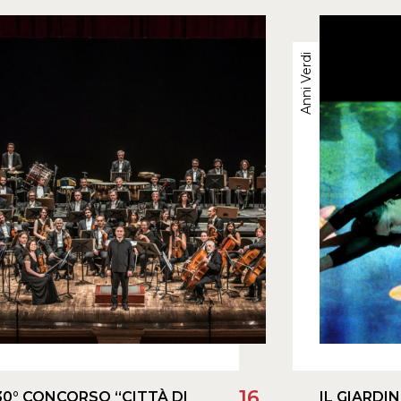
Anni Verdi
16
30° CONCORSO “CITTÀ DI
IL GIARDI