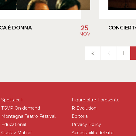
25
ICA È DONNA
CONCIERT
NOV
1
Spettacoli
Figure oltre il presente
TGVP On demand
R-Evolution
Montagna Teatro Festival.
Editoria
Educational
Privacy Policy
Gustav Mahler
Accessibilità del sito