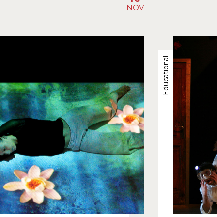
”
NOV
Educational